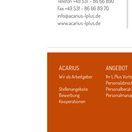
Telefon
+49 531 – 86 66 890
Fax +49 531 - 86 66 89 70
info@acarius-lplus.de
www.acarius-lplus.de
ACARIUS
ANGEBOT
Wir als Arbeitgeber
Ihr L Plus Vorte
Kompetenzteam
Personalabre
Stellenangebote
Personalberat
Bewerbung
Personalmana
Kooperationen