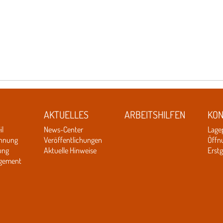
AKTUELLES
ARBEITSHILFEN
KON
il
News-Center
Lage
chnung
Veröffentlichungen
Öffn
ung
Aktuelle Hinweise
Erst
gement